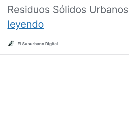
Residuos Sólidos Urbanos
Recorrida
leyendo
oficial
por
el
El Suburbano Digital
nuevo
sector
del
Eco
Parque
de
la
Ribera