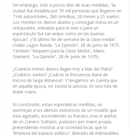
Sin embargo, solo a pocos días de esas medidas, “la
ciudad fue invadida por 70 mil personas que llegaron en
7 mil automóviles, 280 ómnibus, 20 trenes y 21 vuelos.
Los Hoteles no dieron abasto y conseguir mesa en un
restaurante, entradas para el cine o para un
espectáculo fue tan arduo como en las buenas
épocas”. (“El último fin de semana de la clase media”.
Ovidio Lagos Rueda. “La Opinión”, 28 de junio de 1975.
También “Requiem para la Clase Media”, Mario
Diament, “La Opinión”, 28 de junio de 1975).
¿Cuántos trenes diarios llegan hoy a Mar del Plata?
¿Cuántos vuelos? ¿Cuál es la frecuencia diaria de
micros de larga distancia?. Y tengamos en cuenta que
en aquella época, no existía la autovía. En una ruta de
doble mano.
En conclusión, estas esporádicas medidas, se
asemejan a los últimos estestores de un modelo que
esta agotado, escondiendo su fracaso, tras el antifaz
de un Llanero Solitario, justiciero por mano propia,
pretendiendo mostrar a la sociedad local, que la
“limpieza del espacio público”, liberado de indeseables,