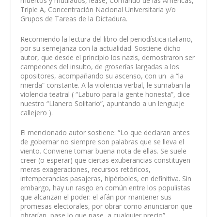
muertos y mutilados, léase, Comando de las Américas,
Triple A, Concentración Nacional Universitaria y/o
Grupos de Tareas de la Dictadura.
Recomiendo la lectura del libro del periodística italiano,
por su semejanza con la actualidad. Sostiene dicho
autor, que desde el principio los nazis, demostraron ser
campeones del insulto, de groserías largadas a los
opositores, acompañando su ascenso, con un a “la
mierda” constante. A la violencia verbal, le sumaban la
violencia teatral ( “Laburo para la gente honesta”, dice
nuestro “Llanero Solitario”, apuntando a un lenguaje
callejero ).
El mencionado autor sostiene: “Lo que declaran antes
de gobernar no siempre son palabras que se lleva el
viento. Conviene tomar buena nota de ellas. Se suele
creer (o esperar) que ciertas exuberancias constituyen
meras exageraciones, recursos retóricos,
intemperancias pasajeras, hipérboles, en definitiva. Sin
embargo, hay un rasgo en común entre los populistas
que alcanzan el poder: el afán por mantener sus
promesas electorales, por obrar como anunciaron que
obrarían, pase lo que pase, a cualquier precio” .