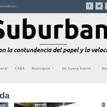
larmados po...
neral
CABA
Municipios
De buena fuente...
De
eda