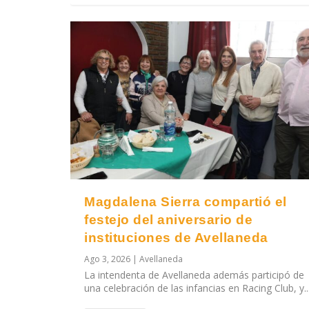
Magdalena Sierra compartió el
festejo del aniversario de
instituciones de Avellaneda
Ago 3, 2026
|
Avellaneda
La intendenta de Avellaneda además participó de
una celebración de las infancias en Racing Club, y..