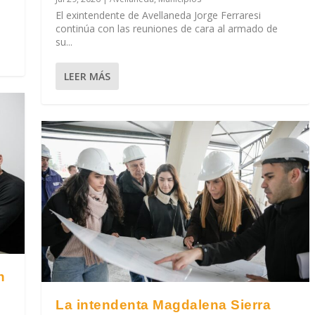
El exintendente de Avellaneda Jorge Ferraresi
continúa con las reuniones de cara al armado de
su...
LEER MÁS
n
La intendenta Magdalena Sierra