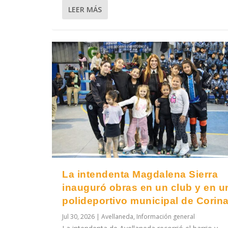
LEER MÁS
La intendenta Magdalena Sierra
inauguró obras en un club y en u
polideportivo municipal de Corin
Jul 30, 2026
|
Avellaneda
,
Información general