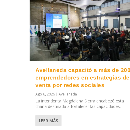
Avellaneda capacitó a más de 20
emprendedores en estrategias de
venta por redes sociales
Ago 6, 2026
|
Avellaneda
La intendenta Magdalena Sierra encabezó esta
charla destinada a fortalecer las capacidades...
LEER MÁS