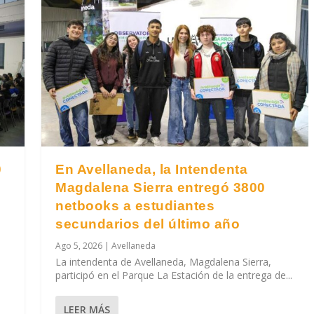
0
En Avellaneda, la Intendenta
Magdalena Sierra entregó 3800
netbooks a estudiantes
secundarios del último año
Ago 5, 2026
|
Avellaneda
La intendenta de Avellaneda, Magdalena Sierra,
participó en el Parque La Estación de la entrega de...
LEER MÁS