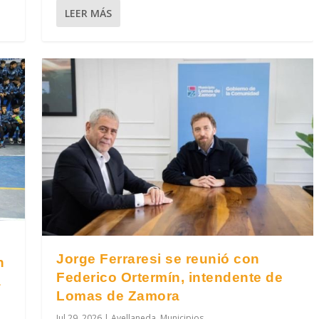
LEER MÁS
Jorge Ferraresi se reunió con
n
Federico Ortermín, intendente de
a
Lomas de Zamora
Jul 29, 2026
|
Avellaneda
,
Municipios