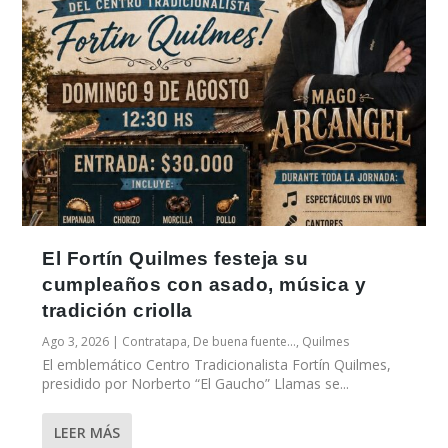
El Fortín Quilmes festeja su
cumpleaños con asado, música y
tradición criolla
Ago 3, 2026
|
Contratapa
,
De buena fuente...
,
Quilmes
El emblemático Centro Tradicionalista Fortín Quilmes,
presidido por Norberto “El Gaucho” Llamas se...
LEER MÁS