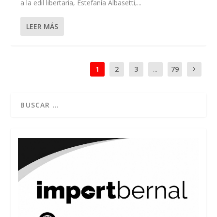
a la edil libertaria, Estefanía Albasetti,...
LEER MÁS
1
2
3
...
79