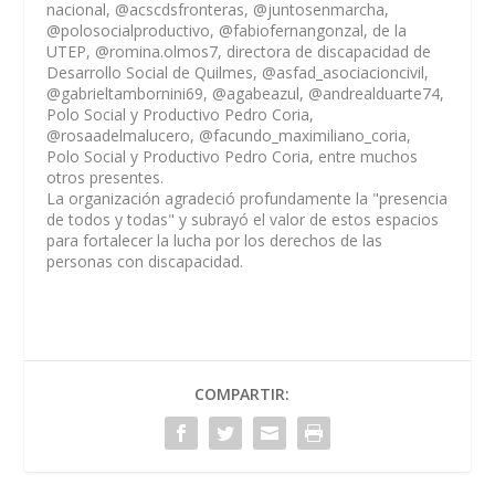
nacional, @acscdsfronteras, @juntosenmarcha,
@polosocialproductivo, @fabiofernangonzal, de la
UTEP, @romina.olmos7, directora de discapacidad de
Desarrollo Social de Quilmes, @asfad_asociacioncivil,
@gabrieltambornini69, @agabeazul, @andrealduarte74,
Polo Social y Productivo Pedro Coria,
@rosaadelmalucero, @facundo_maximiliano_coria,
Polo Social y Productivo Pedro Coria, entre muchos
otros presentes.
La organización agradeció profundamente la "presencia
de todos y todas" y subrayó el valor de estos espacios
para fortalecer la lucha por los derechos de las
personas con discapacidad.
COMPARTIR: