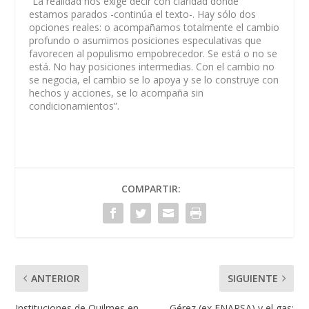
“La realidad nos exige decir con claridad dónde
estamos parados -continúa el texto-. Hay sólo dos
opciones reales: o acompañamos totalmente el cambio
profundo o asumimos posiciones especulativas que
favorecen al populismo empobrecedor. Se está o no se
está. No hay posiciones intermedias. Con el cambio no
se negocia, el cambio se lo apoya y se lo construye con
hechos y acciones, se lo acompaña sin
condicionamientos”.
COMPARTIR:
ANTERIOR
SIGUIENTE
Instituciones de Quilmes en
Gérez (ex ENARSA) y el gas: