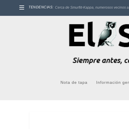
TENDENCIAS:
Cerca de Smurfitt-Kappa, numerosos vecinos a
Nota de tapa
Información ge