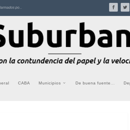
larmados po...
neral
CABA
Municipios
De buena fuente...
De