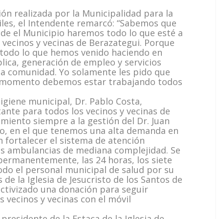
ón realizada por la Municipalidad para la
iles, el Intendente remarcó: “Sabemos que
de el Municipio haremos todo lo que esté a
s vecinos y vecinas de Berazategui. Porque
todo lo que hemos venido haciendo en
lica, generación de empleo y servicios
 la comunidad. Yo solamente les pido que
 momento debemos estar trabajando todos
.
Higiene municipal, Dr. Pablo Costa,
ante para todos los vecinos y vecinas de
iento siempre a la gestión del Dr. Juan
exto, en el que tenemos una alta demanda en
n fortalecer el sistema de atención
os ambulancias de mediana complejidad. Se
permanentemente, las 24 horas, los siete
odo el personal municipal de salud por su
 de la Iglesia de Jesucristo de los Santos de
ectivizado una donación para seguir
s vecinos y vecinas con el móvil
residente de la Estaca de la Iglesia de