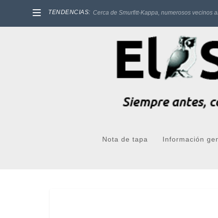
TENDENCIAS:
Cerca de Smurfitt-Kappa, numerosos vecinos a
Nota de tapa
Información ge