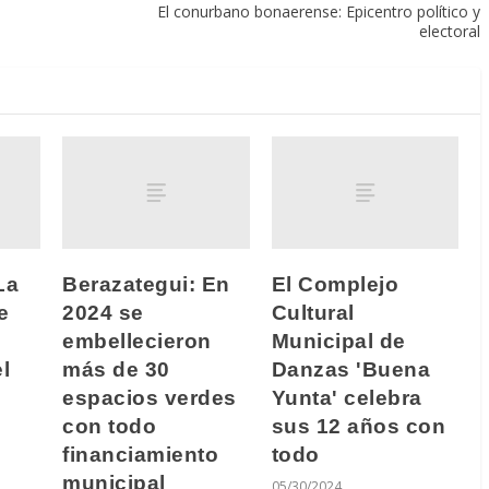
El conurbano bonaerense: Epicentro político y
electoral
La
Berazategui: En
El Complejo
e
2024 se
Cultural
embellecieron
Municipal de
l
más de 30
Danzas 'Buena
espacios verdes
Yunta' celebra
con todo
sus 12 años con
financiamiento
todo
municipal
05/30/2024