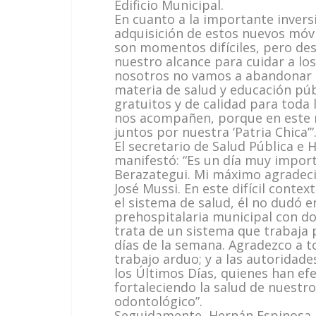
Edificio Municipal.
En cuanto a la importante inversi
adquisición de estos nuevos móv
son momentos difíciles, pero des
nuestro alcance para cuidar a lo
nosotros no vamos a abandonar 
materia de salud y educación púb
gratuitos y de calidad para toda
nos acompañen, porque en este
juntos por nuestra ‘Patria Chica’”
El secretario de Salud Pública e 
manifestó: “Es un día muy import
Berazategui. Mi máximo agradecim
José Mussi. En este difícil cont
el sistema de salud, él no dudó e
prehospitalaria municipal con d
trata de un sistema que trabaja 
días de la semana. Agradezco a t
trabajo arduo; y a las autoridades
los Últimos Días, quienes han ef
fortaleciendo la salud de nuestro
odontológico”.
Seguidamente, Hernán Espinosa, p