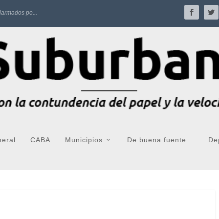
larmados po...
neral
CABA
Municipios
De buena fuente...
De