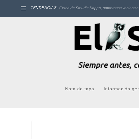
TENDENCIAS:
Cerca de Smurfitt-Kappa, numerosos vecinos a
Nota de tapa
Información ge