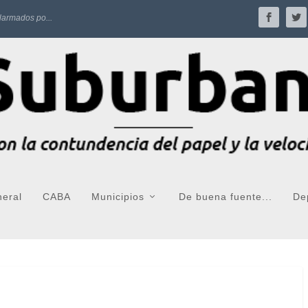
larmados po...
neral
CABA
Municipios
De buena fuente...
De