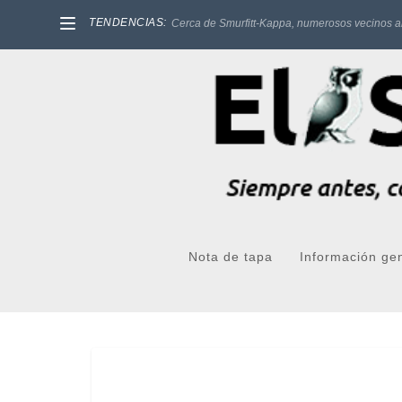
TENDENCIAS:
Cerca de Smurfitt-Kappa, numerosos vecinos a
Nota de tapa
Información ge