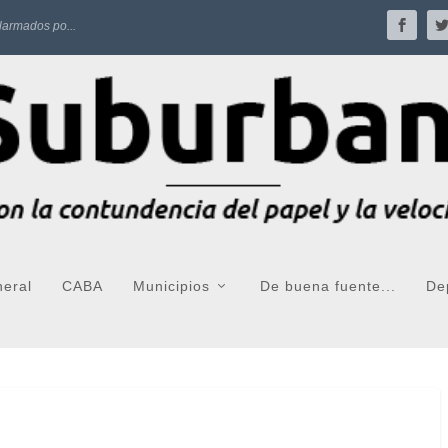
larmados po...
neral
CABA
Municipios
De buena fuente...
De