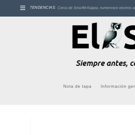
TENDENCIAS:
Cerca de Smurfitt-Kappa, numerosos vecinos a
Nota de tapa
Información ge