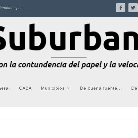
larmados po...
neral
CABA
Municipios
De buena fuente...
De