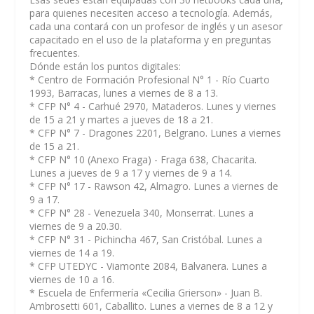
para quienes necesiten acceso a tecnología. Además,
cada una contará con un profesor de inglés y un asesor
capacitado en el uso de la plataforma y en preguntas
frecuentes.
Dónde están los puntos digitales
:
* Centro de Formación Profesional N° 1 - Río Cuarto
1993, Barracas, lunes a viernes de 8 a 13.
* CFP N° 4 - Carhué 2970, Mataderos. Lunes y viernes
de 15 a 21 y martes a jueves de 18 a 21.
* CFP N° 7 - Dragones 2201, Belgrano. Lunes a viernes
de 15 a 21.
* CFP N° 10 (Anexo Fraga) - Fraga 638, Chacarita.
Lunes a jueves de 9 a 17 y viernes de 9 a 14.
* CFP N° 17 - Rawson 42, Almagro. Lunes a viernes de
9 a 17.
* CFP N° 28 - Venezuela 340, Monserrat. Lunes a
viernes de 9 a 20.30.
* CFP N° 31 - Pichincha 467, San Cristóbal. Lunes a
viernes de 14 a 19.
* CFP UTEDYC - Viamonte 2084, Balvanera. Lunes a
viernes de 10 a 16.
* Escuela de Enfermería «Cecilia Grierson» - Juan B.
Ambrosetti 601, Caballito. Lunes a viernes de 8 a 12 y