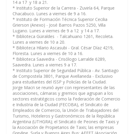
14 a 17 y 18 a 21.
* Instituto Superior de la Carrera - Zuviría 64, Parque
Chacabuco. Lunes a viernes de 9 a 16.
* Instituto de Formación Técnica Superior Cecilia
Grierson (Anexo) - José Barros Pazos 5250, Villa
Lugano. Lunes a viernes de 9 a 12 y 14 a 17.
* Biblioteca Güiraldes - Talcahuano 1261, Recoleta.
Lunes a viernes de 10 a 20.
* Biblioteca Hilario Ascasubi - Gral. César Díaz 4219,
Floresta. Lunes a viernes de 10 a 16.
* Biblioteca Saavedra - Crisólogo Larralde 6289,
Saavedra. Lunes a viernes 9 a 17.
* Instituto Superior de Seguridad Pública - Av. Santiago
de Compostela 3801, Parque Avellaneda - Exclusivo
para estudiantes del ISSP y Policías de la Ciudad.
Jorge
Macri
se reunió ayer con representantes de las
asociaciones, cámaras y gremios que agrupan a los
sectores estratégicos como la Federación de Comercio
e Industria de la Ciudad (FECOBA), el Sindicato de
Empleados de Comercio, la Unión de Trabajadores del
Turismo, Hoteleros y Gastronómicos de la República
Argentina (UTHGRA); el Sindicato de Peones de Taxis y
la Asociación de Propietarios de Taxis; las empresas
Greyline, Surla y Buenos Aires Bus; AFEET (Asociación