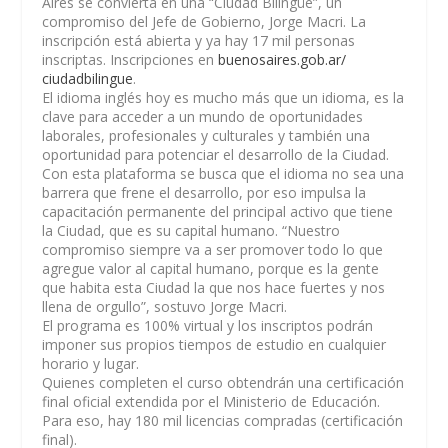
Aires se convierta en una “Ciudad Bilingüe”, un
compromiso del Jefe de Gobierno, Jorge
Macri
. La
inscripción está abierta y ya hay 17 mil personas
inscriptas. Inscripciones en
buenosaires.gob.ar/
ciudadbilingue
.
El idioma inglés hoy es mucho más que un idioma, es la
clave para acceder a un mundo de oportunidades
laborales, profesionales y culturales y también una
oportunidad para potenciar el desarrollo de la Ciudad.
Con esta plataforma se busca que el idioma no sea una
barrera que frene el desarrollo, por eso impulsa la
capacitación permanente del principal activo que tiene
la Ciudad, que es su capital humano.
“Nuestro
compromiso siempre va a ser promover todo lo que
agregue valor al capital humano, porque es la gente
que habita esta Ciudad la que nos hace fuertes y nos
llena de orgullo”
, sostuvo Jorge
Macri
.
El programa es 100% virtual y los inscriptos podrán
imponer sus propios tiempos de estudio en cualquier
horario y lugar.
Quienes completen el curso obtendrán una certificación
final oficial extendida por el Ministerio de Educación.
Para eso, hay 180 mil licencias compradas (certificación
final).