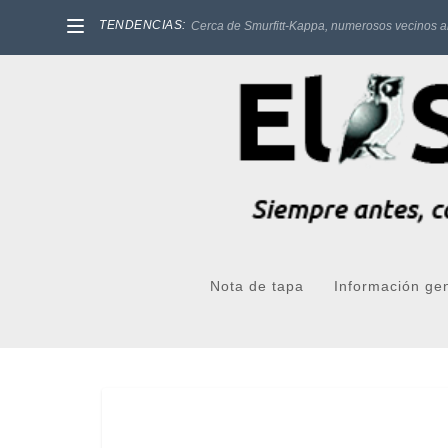
TENDENCIAS:
Cerca de Smurfitt-Kappa, numerosos vecinos a
Nota de tapa
Información ge