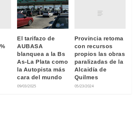
Provincia retoma
El tarifazo de
9%
con recursos
AUBASA
propios las obras
blanquea a la Bs
paralizadas de la
As-La Plata como
Alcaidía de
la Autopista más
Quilmes
cara del mundo
05/23/2024
09/03/2025