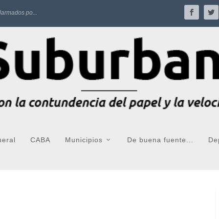
larmados po...
neral
CABA
Municipios
De buena fuente...
De