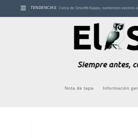
TENDENCIAS:
Cerca de Smurfitt-Kappa, numerosos vecinos a
Nota de tapa
Información ge