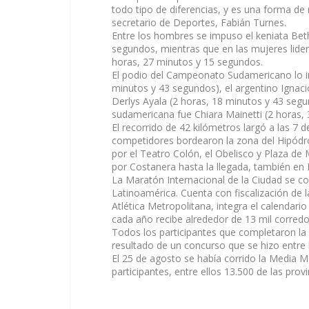
todo tipo de diferencias, y es una forma de
secretario de Deportes, Fabián Turnes.
Entre los hombres se impuso el keniata Bet
segundos, mientras que en las mujeres lide
horas, 27 minutos y 15 segundos.
El podio del Campeonato Sudamericano lo in
minutos y 43 segundos), el argentino Ignaci
Derlys Ayala (2 horas, 18 minutos y 43 seg
sudamericana fue Chiara Mainetti (2 horas,
El recorrido de 42 kilómetros largó a las 7
competidores bordearon la zona del Hipódro
por el Teatro Colón, el Obelisco y Plaza d
por Costanera hasta la llegada, también en 
La Maratón Internacional de la Ciudad se c
Latinoamérica. Cuenta con fiscalización de 
Atlética Metropolitana, integra el calendari
cada año recibe alrededor de 13 mil corred
Todos los participantes que completaron la c
resultado de un concurso que se hizo entre 
El 25 de agosto se había corrido la Media M
participantes, entre ellos 13.500 de las prov