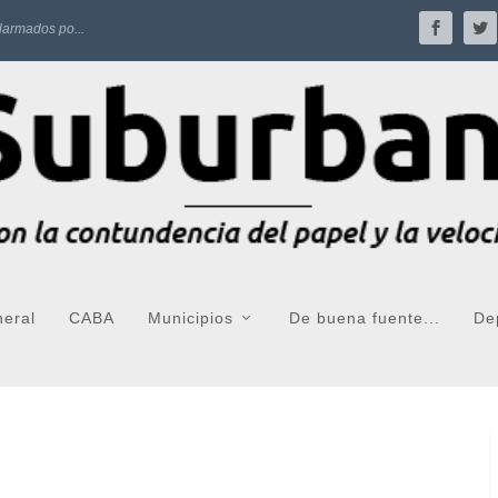
larmados po...
neral
CABA
Municipios
De buena fuente...
De