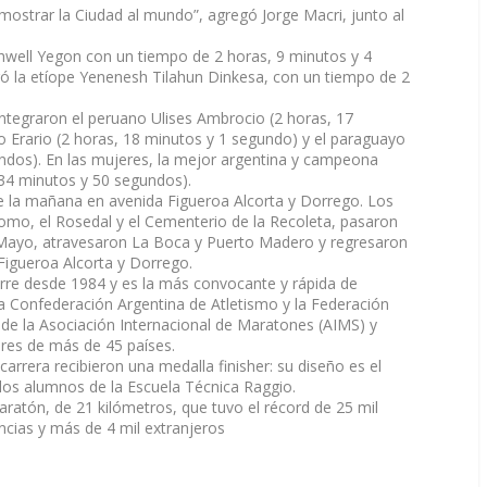
 mostrar la Ciudad al mundo”
, agregó Jorge Macri, junto al
hwell Yegon con un tiempo de 2 horas, 9 minutos y 4
ró la etíope Yenenesh Tilahun Dinkesa, con un tiempo de 2
tegraron el peruano Ulises Ambrocio (2 horas, 17
o Erario (2 horas, 18 minutos y 1 segundo) y el paraguayo
undos). En las mujeres, la mejor argentina y campeona
 34 minutos y 50 segundos).
 de la mañana en avenida Figueroa Alcorta y Dorrego. Los
mo, el Rosedal y el Cementerio de la Recoleta, pasaron
e Mayo, atravesaron La Boca y Puerto Madero y regresaron
Figueroa Alcorta y Dorrego.
orre desde 1984 y es la más convocante y rápida de
la Confederación Argentina de Atletismo y la Federación
o de la Asociación Internacional de Maratones (AIMS) y
ores de más de 45 países.
arrera recibieron una medalla finisher: su diseño es el
los alumnos de la Escuela Técnica Raggio.
aratón, de 21 kilómetros, que tuvo el récord de 25 mil
incias y más de 4 mil extranjeros