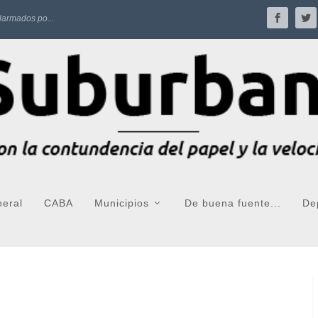
larmados po...
neral
CABA
Municipios
De buena fuente...
De