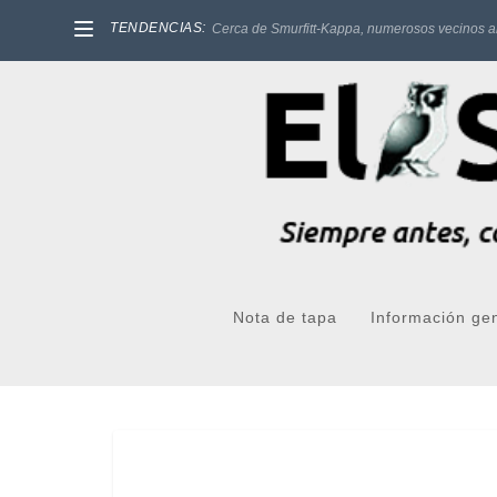
TENDENCIAS:
Cerca de Smurfitt-Kappa, numerosos vecinos a
Nota de tapa
Información ge