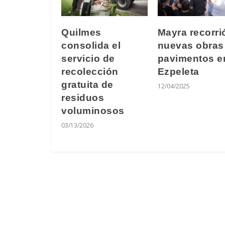
Quilmes
Mayra recorri
consolida el
nuevas obras
servicio de
pavimentos e
recolección
Ezpeleta
gratuita de
12/04/2025
residuos
voluminosos
03/13/2026