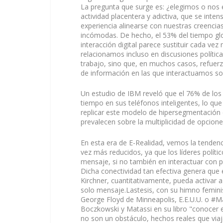
La pregunta que surge es: ¿elegimos o nos e
actividad placentera y adictiva, que se inte
experiencia alinearse con nuestras creencia
incómodas. De hecho, el 53% del tiempo glo
interacción digital parece sustituir cada v
relacionamos incluso en discusiones política
trabajo, sino que, en muchos casos, refuer
de información en las que interactuamos so
Un estudio de IBM reveló que el 76% de lo
tiempo en sus teléfonos inteligentes, lo q
replicar este modelo de hipersegmentación e
prevalecen sobre la multiplicidad de opcio
En esta era de E-Realidad, vemos la tendenci
vez más reducidos, ya que los líderes políti
mensaje, si no también en interactuar con pr
Dicha conectividad tan efectiva genera que el
Kirchner, cuantitativamente, pueda activar a
solo mensaje.Lastesis, con su himno feminist
George Floyd de Minneapolis, E.E.U.U. o #Mari
Boczkowski y Matassi en su libro "conocer 
no son un obstáculo, hechos reales que viaj