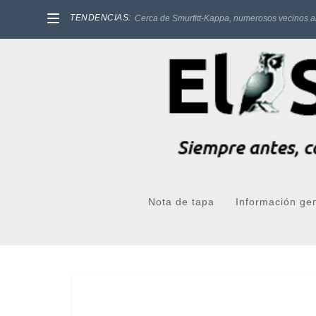
TENDENCIAS:
Cerca de Smurfitt-Kappa, numerosos vecinos a
Nota de tapa
Información ge