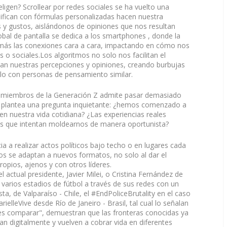
ligen? Scrollear por redes sociales se ha vuelto una
nsifican con fórmulas personalizadas hacen nuestra
s y gustos, aislándonos de opiniones que nos resultan
bal de pantalla se dedica a los smartphones , donde la
ez más las conexiones cara a cara, impactando en cómo nos
s o sociales.Los algoritmos no solo nos facilitan el
zan nuestras percepciones y opiniones, creando burbujas
lo con personas de pensamiento similar.
s miembros de la Generación Z admite pasar demasiado
ue plantea una pregunta inquietante: ¿hemos comenzado a
n nuestra vida cotidiana? ¿Las experiencias reales
nes que intentan moldearnos de manera oportunista?
a a realizar actos políticos bajo techo o en lugares cada
cos se adaptan a nuevos formatos, no solo al dar el
opios, ajenos y con otros líderes.
 actual presidente, Javier Milei, o Cristina Fernández de
 varios estadios de fútbol a través de sus redes con un
a, de Valparaíso - Chile, el #EndPoliceBrutality en el caso
elleVive desde Río de Janeiro - Brasil, tal cual lo señalan
es comparar", demuestran que las fronteras conocidas ya
an digitalmente y vuelven a cobrar vida en diferentes