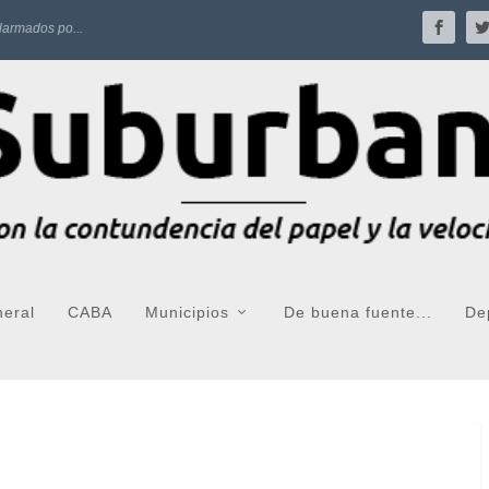
larmados po...
neral
CABA
Municipios
De buena fuente...
De