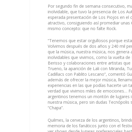
Por segundo fin de semana consecutivo, má
inolvidable, que tuvo la presencia de Los A
esperada presentación de Los Piojos en el c
atractivo, consiguiendo así promediar unas
mismo concepto: que no falte Rock.
“Tenemos que estar orgullosos porque esta e
Volvimos después de dos años y 240 mil pe
que la música, nuestra música, nos genera 
inolvidables que vivimos, como la vuelta de Lo
Berisso y colaboraciones entre artistas qu
Trueno, la aparición de Lali con Miranda, Tu
Cadillacs con Pablito Lescano”, comentó Gu
además de ofrecer la mejor música, llenamo
experiencias en las que podías hacerte un ta
verdad que vivimos miles de emociones… Fue
argentinos tenemos un montón de lugares
nuestra música, pero sin dudas Tecnópolis 
“Chapa”.
Quilmes, la cerveza de los argentinos, brin
memoria de los fanáticos junto con el festi
ver shows desde lugares preferenciales has