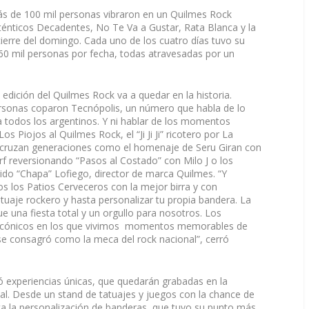
s de 100 mil personas vibraron en un Quilmes Rock
uténticos Decadentes, No Te Va a Gustar, Rata Blanca y la
ierre del domingo. Cada uno de los cuatro días tuvo su
 60 mil personas por fecha, todas atravesadas por un
dición del Quilmes Rock va a quedar en la historia.
rsonas coparon Tecnópolis, un número que habla de lo
a todos los argentinos. Y ni hablar de los momentos
s Piojos al Quilmes Rock, el “Ji Ji Ji” ricotero por La
e cruzan generaciones como el homenaje de Seru Giran con
rf reversionando “Pasos al Costado” con Milo J o los
ido “Chapa” Lofiego, director de marca Quilmes. “Y
s los Patios Cerveceros con la mejor birra y con
tuaje rockero y hasta personalizar tu propia bandera. La
 una fiesta total y un orgullo para nosotros. Los
 icónicos en los que vivimos momentos memorables de
se consagró como la meca del rock nacional”, cerró
dó experiencias únicas, que quedarán grabadas en la
val. Desde un stand de tatuajes y juegos con la chance de
ta la personalización de banderas, que tuvo su punto más