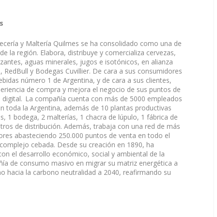
es
vecería y Maltería Quilmes se ha consolidado como una de
 la región. Elabora, distribuye y comercializa cervezas,
zantes, aguas minerales, jugos e isotónicos, en alianza
 RedBull y Bodegas Cuvillier. De cara a sus consumidores
ebidas número 1 de Argentina, y de cara a sus clientes,
eriencia de compra y mejora el negocio de sus puntos de
ión digital. La compañía cuenta con más de 5000 empleados
en toda la Argentina, además de 10 plantas productivas
, 1 bodega, 2 malterías, 1 chacra de lúpulo, 1 fábrica de
entros de distribución. Además, trabaja con una red de más
ores abasteciendo 250.000 puntos de venta en todo el
el complejo cebada. Desde su creación en 1890, ha
on el desarrollo económico, social y ambiental de la
ñía de consumo masivo en migrar su matriz energética a
 hacia la carbono neutralidad a 2040, reafirmando su