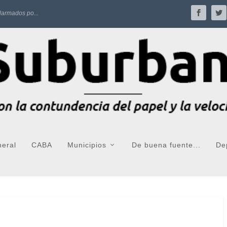
larmados po...
neral
CABA
Municipios
De buena fuente...
De