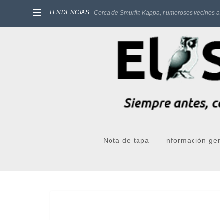
TENDENCIAS:
Cerca de Smurfitt-Kappa, numerosos vecinos a
Nota de tapa
Información ge