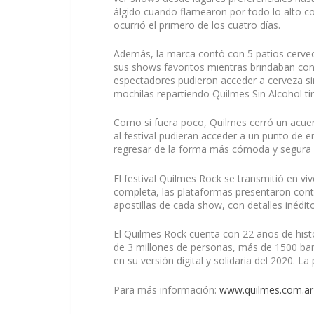
álgido cuando flamearon por todo lo alto c
ocurrió el primero de los cuatro días.
Además, la marca contó con 5 patios cervec
sus shows favoritos mientras brindaban con
espectadores pudieron acceder a cerveza sin
mochilas repartiendo Quilmes Sin Alcohol tir
Como si fuera poco, Quilmes cerró un acue
al festival pudieran acceder a un punto de en
regresar de la forma más cómoda y segura g
El festival Quilmes Rock se transmitió en viv
completa, las plataformas presentaron conte
apostillas de cada show, con detalles inédito
El Quilmes Rock cuenta con 22 años de hist
de 3 millones de personas, más de 1500 ban
en su versión digital y solidaria del 2020. L
Para más información:
www.quilmes.com.ar