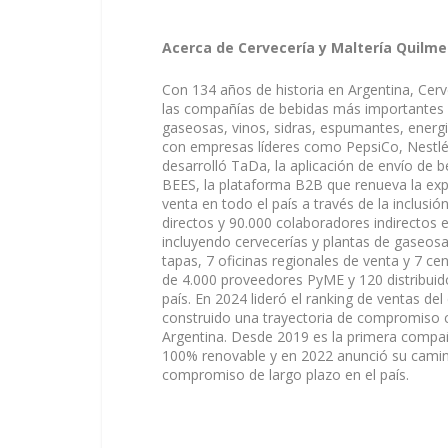
Acerca de Cervecería y Maltería Quilm
Con 134 años de historia en Argentina, Cer
las compañías de bebidas más importantes de
gaseosas, vinos, sidras, espumantes, energi
con empresas líderes como PepsiCo, Nestlé,
desarrolló TaDa, la aplicación de envío de b
BEES, la plataforma B2B que renueva la exp
venta en todo el país a través de la inclus
directos y 90.000 colaboradores indirectos 
incluyendo cervecerías y plantas de gaseosas
tapas, 7 oficinas regionales de venta y 7 c
de 4.000 proveedores PyME y 120 distribuid
país. En 2024 lideró el ranking de ventas d
construido una trayectoria de compromiso c
Argentina. Desde 2019 es la primera compa
100% renovable y en 2022 anunció su camino
compromiso de largo plazo en el país.