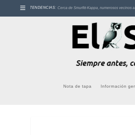
TENDENCIAS:
Cerca de Smurfitt-Kappa, numerosos vecinos a
Nota de tapa
Información ge