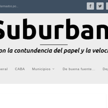
larmados po...
neral
CABA
Municipios
De buena fuente...
De