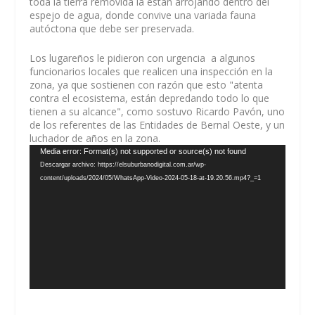
toda la tierra removida la están arrojando dentro del
espejo de agua, donde convive una variada fauna
autóctona que debe ser preservada.
Los lugareños le pidieron con urgencia a algunos
funcionarios locales que realicen una inspección en la
zona, ya que sostienen con razón que esto "atenta
contra el ecosistema, están depredando todo lo que
tienen a su alcance", como sostuvo Ricardo Pavón, uno
de los referentes de las Entidades de Bernal Oeste, y un
luchador de años en la zona.
Reproductor
Media error: Format(s) not supported or source(s) not found
de
Descargar archivo: https://elsuburbanodigital.com.ar/wp-
vídeo
content/uploads/2024/05/WhatsApp-Video-2024-05-18-at-19.20.56.mp4?_=1