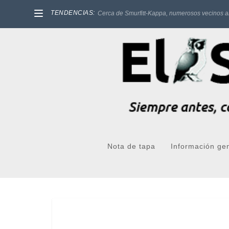
TENDENCIAS:
Cerca de Smurfitt-Kappa, numerosos vecinos a
Nota de tapa
Información ge