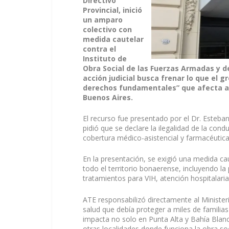
Directivo
Provincial, inició
un amparo
colectivo con
medida cautelar
contra el
Instituto de
Obra Social de las Fuerzas Armadas y de
acción judicial busca frenar lo que el 
derechos fundamentales” que afecta a 
Buenos Aires.
El recurso fue presentado por el Dr. Esteban
pidió que se declare la ilegalidad de la cond
cobertura médico-asistencial y farmacéutica
En la presentación, se exigió una medida ca
todo el territorio bonaerense, incluyendo l
tratamientos para VIH, atención hospitalari
ATE responsabilizó directamente al Ministeri
salud que debía proteger a miles de familias 
impacta no solo en Punta Alta y Bahía Blanca
otras localidades donde funciona la obra soc