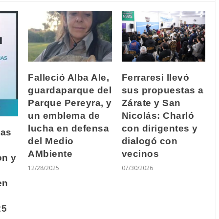
Falleció Alba Ale,
Ferraresi llevó
guardaparque del
sus propuestas a
Parque Pereyra, y
Zárate y San
un emblema de
Nicolás: Charló
lucha en defensa
con dirigentes y
tas
del Medio
dialogó con
AMbiente
vecinos
on y
12/28/2025
07/30/2026
en
25