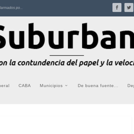
larmados po...
neral
CABA
Municipios
De buena fuente...
De