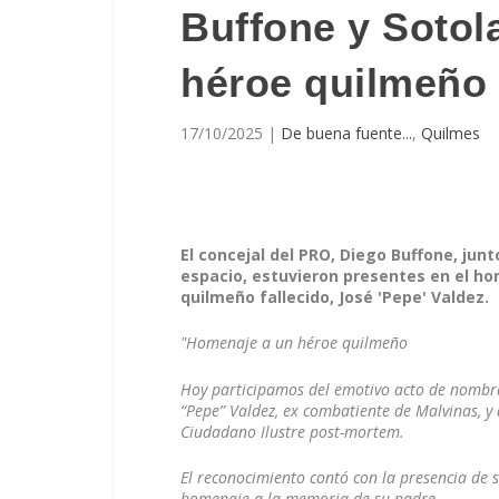
Buffone y Soto
héroe quilmeño
17/10/2025
|
De buena fuente...
,
Quilmes
El concejal del PRO, Diego Buffone, jun
espacio, estuvieron presentes en el ho
quilmeño fallecido, José 'Pepe' Valdez.
"Homenaje a un héroe quilmeño
Hoy participamos del emotivo acto de nombra
“Pepe” Valdez, ex combatiente de Malvinas, y
Ciudadano Ilustre post-mortem.
El reconocimiento contó con la presencia de s
homenaje a la memoria de su padre.