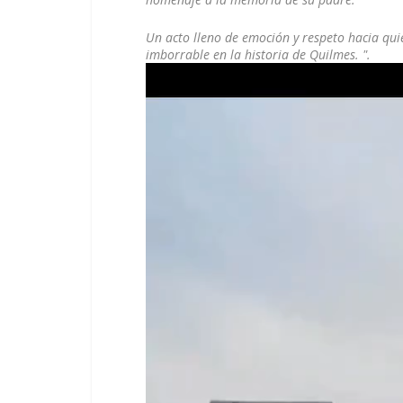
Un acto lleno de emoción y respeto hacia qui
imborrable en la historia de Quilmes. ".
Reproductor
de
vídeo