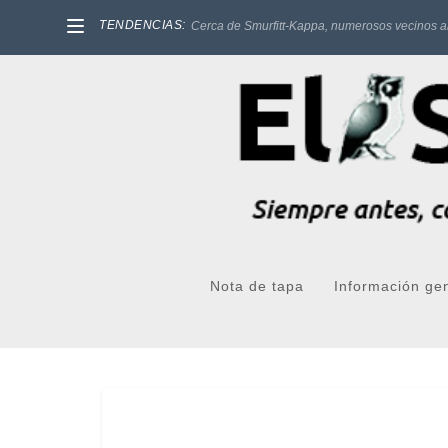
TENDENCIAS:
Cerca de Smurfitt-Kappa, numerosos vecinos a
Nota de tapa
Información ge