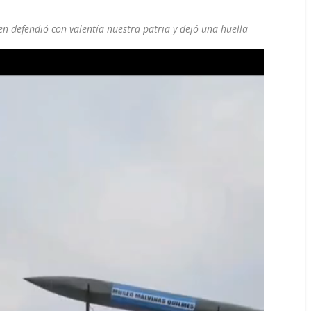
en defendió con valentía nuestra patria y dejó una huella