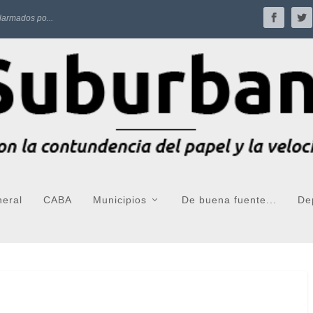
larmados po...
neral
CABA
Municipios
De buena fuente...
De