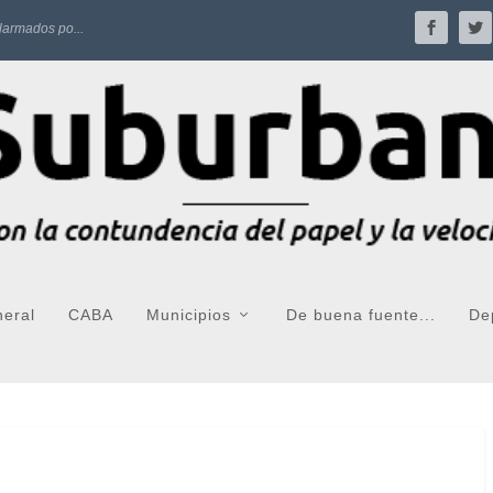
larmados po...
neral
CABA
Municipios
De buena fuente...
De