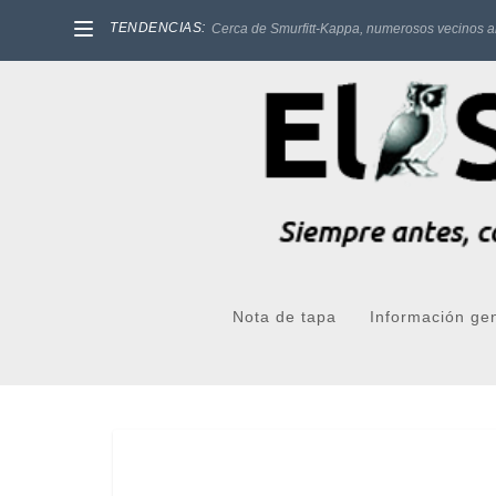
TENDENCIAS:
Cerca de Smurfitt-Kappa, numerosos vecinos a
Nota de tapa
Información ge