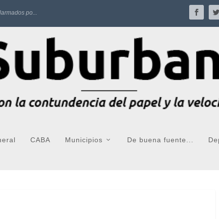
larmados po...
neral
CABA
Municipios
De buena fuente...
De