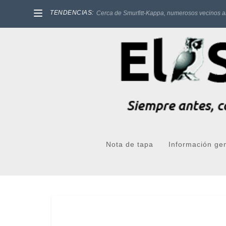
TENDENCIAS:
Cerca de Smurfitt-Kappa, numerosos vecinos a
Nota de tapa
Información ge