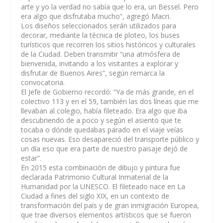
arte y yo la verdad no sabía que lo era, un Bessel. Pero
era algo que disfrutaba mucho”, agregó Macri.
Los diseños seleccionados serán utilizados para
decorar, mediante la técnica de ploteo, los buses
turísticos que recorren los sitios históricos y culturales
de la Ciudad. Deben transmitir “una atmósfera de
bienvenida, invitando a los visitantes a explorar y
disfrutar de Buenos Aires”, según remarca la
convocatoria.
El Jefe de Gobierno recordó: “Ya de más grande, en el
colectivo 113 y en el 59, también las dos líneas que me
llevaban al colegio, había fileteado. Era algo que iba
descubriendo de a poco y según el asiento que te
tocaba o dónde quedabas parado en el viaje veías
cosas nuevas.
Eso desapareció del transporte público y
un día eso que era parte de nuestro paisaje dejó de
estar
”.
En 2015 esta combinación de dibujo y pintura fue
declarada Patrimonio Cultural Inmaterial de la
Humanidad por la UNESCO. El fileteado nace en La
Ciudad a fines del siglo XIX, en un contexto de
transformación del país y de gran inmigración Europea,
que trae diversos elementos artísticos que se fueron