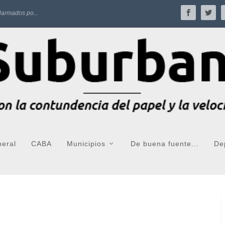
larmados po...
neral
CABA
Municipios
De buena fuente...
De