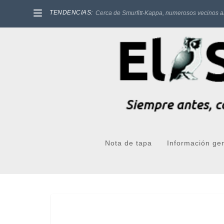
TENDENCIAS:
Cerca de Smurfitt-Kappa, numerosos vecinos a
Nota de tapa
Información ge