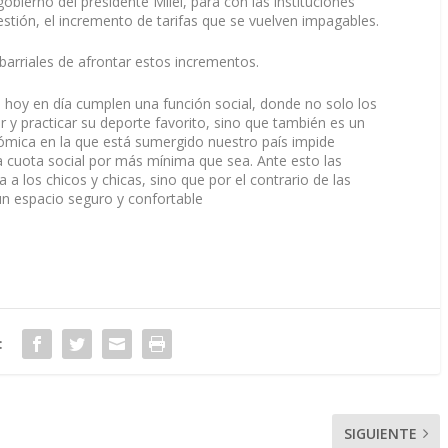
bierno del presidente Milei, para con las instituciones
 gestión, el incremento de tarifas que se vuelven impagables.
 barriales de afrontar estos incrementos.
, hoy en día cumplen una función social, donde no solo los
 y practicar su deporte favorito, sino que también es un
nómica en la que está sumergido nuestro país impide
 cuota social por más mínima que sea. Ante esto las
ra a los chicos y chicas, sino que por el contrario de las
un espacio seguro y confortable
:
SIGUIENTE