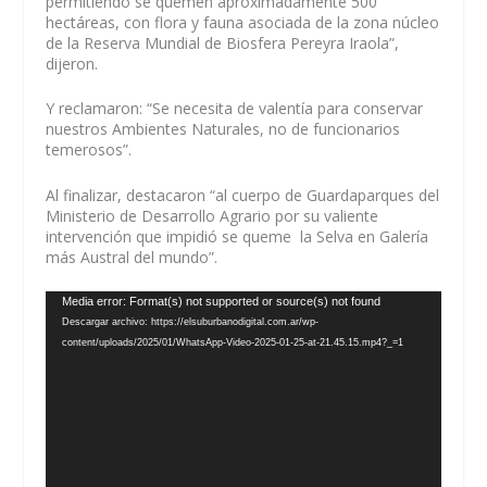
permitiendo se quemen aproximadamente 500
hectáreas, con flora y fauna asociada de la zona núcleo
de la Reserva Mundial de Biosfera Pereyra Iraola”,
dijeron.
Y reclamaron: “Se necesita de valentía para conservar
nuestros Ambientes Naturales, no de funcionarios
temerosos”.
Al finalizar, destacaron “al cuerpo de Guardaparques del
Ministerio de Desarrollo Agrario por su valiente
intervención que impidió se queme la Selva en Galería
más Austral del mundo”.
Reproductor
Media error: Format(s) not supported or source(s) not found
de
Descargar archivo: https://elsuburbanodigital.com.ar/wp-
vídeo
content/uploads/2025/01/WhatsApp-Video-2025-01-25-at-21.45.15.mp4?_=1