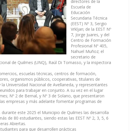
directores de la
Escuela de
Educación
Secundaria Técnica
(EEST) Nº 3, Sergio
Vrkljan; de la EEST Nº
7, Jorge Juares, y del
Centro de Formación
Profesional Nº 405,
Nahuel Muñoz; el
secretario de
acional de Quilmes (UNQ), Raúl Di Tomasso, y la inspectora
comercios, escuelas técnicas, centros de formación,
res, organismos públicos, cooperativas, titulares de
 y la Universidad Nacional de Avellaneda, y representantes
eunidos para trabajar en conjunto. A su vez en el lugar
lmes; Nº 2 de Bernal, y Nº 3 de Solano, que presentaron
 las empresas y más adelante fomentar programas de
, durante este 2025 el Municipio de Quilmes las desarrolla
 más de 80 estudiantes, siendo estas las EEST Nº 2, 3, 5, 6
teras Abiertas.
tudiantes para que desarrollen prácticas