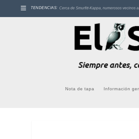
TENDENCIAS:
Cerca de Smurfitt-Kappa, numerosos vecinos a
Nota de tapa
Información ge