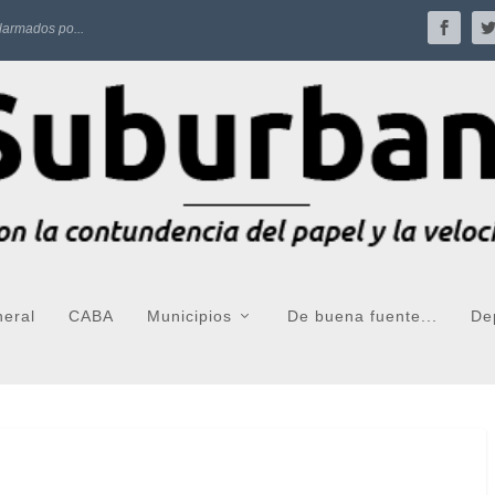
larmados po...
neral
CABA
Municipios
De buena fuente...
De