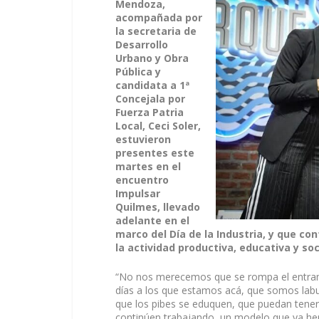
Mendoza,
acompañada por
la secretaria de
Desarrollo
Urbano y Obra
Pública y
candidata a 1ª
Concejala por
Fuerza Patria
Local, Ceci Soler,
estuvieron
presentes este
martes en el
encuentro
Impulsar
Quilmes, llevado
adelante en el
marco del Día de la Industria, y que co
la actividad productiva, educativa y soci
“No nos merecemos que se rompa el entram
días a los que estamos acá, que somos labu
que los pibes se eduquen, que puedan tener e
continúen trabajando, un modelo que ya hem