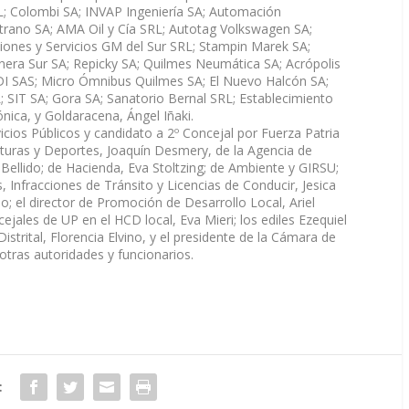
RL; Colombi SA; INVAP Ingeniería SA; Automación
rano SA; AMA Oil y Cía SRL; Autotag Volkswagen SA;
ciones y Servicios GM del Sur SRL; Stampin Marek SA;
lonera Sur SA; Repicky SA; Quilmes Neumática SA; Acrópolis
DI SAS; Micro Ómnibus Quilmes SA; El Nuevo Halcón SA;
L; SIT SA; Gora SA; Sanatorio Bernal SRL; Establecimiento
nica, y Goldaracena, Ángel Iñaki.
icios Públicos y candidato a 2º Concejal por Fuerza Patria
lturas y Deportes, Joaquín Desmery, de la Agencia de
 Bellido; de Hacienda, Eva Stoltzing; de Ambiente y GIRSU;
, Infracciones de Tránsito y Licencias de Conducir, Jesica
o; el director de Promoción de Desarrollo Local, Ariel
jales de UP en el HCD local, Eva Mieri; los ediles Ezequiel
strital, Florencia Elvino, y el presidente de la Cámara de
tras autoridades y funcionarios.
: