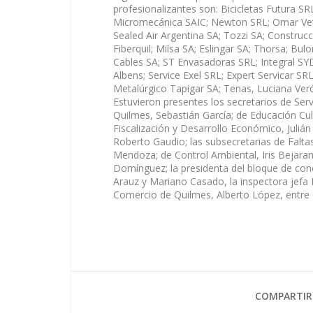
profesionalizantes son: Bicicletas Futura S
Micromecánica SAIC; Newton SRL; Omar Vet
Sealed Air Argentina SA; Tozzi SA; Construc
Fiberquil; Milsa SA; Eslingar SA; Thorsa; Bu
Cables SA; ST Envasadoras SRL; Integral SY
Albens; Service Exel SRL; Expert Servicar SR
Metalúrgico Tapigar SA; Tenas, Luciana Veró
Estuvieron presentes los secretarios de Serv
Quilmes, Sebastián García; de Educación Cu
Fiscalización y Desarrollo Económico, Julián
Roberto Gaudio; las subsecretarias de Faltas
Mendoza; de Control Ambiental, Iris Bejaran
Domínguez; la presidenta del bloque de conce
Arauz y Mariano Casado, la inspectora jefa Di
Comercio de Quilmes, Alberto López, entre o
COMPARTIR