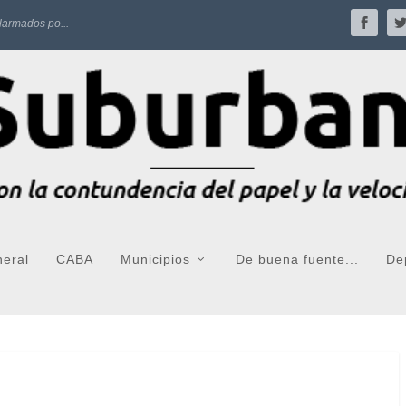
larmados po...
neral
CABA
Municipios
De buena fuente...
De