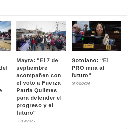
Mayra: "El 7 de
Sotolano: “El
del
septiembre
PRO mira al
acompañen con
futuro”
el voto a Fuerza
03/20/2026
e
Patria Quilmes
para defender el
progreso y el
futuro"
08/19/2025