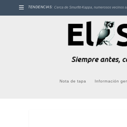
TENDENCIAS:
Cerca de Smurfitt-Kappa, numerosos vecinos a
Nota de tapa
Información ge