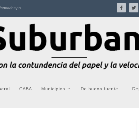
larmados po...
neral
CABA
Municipios
De buena fuente...
De