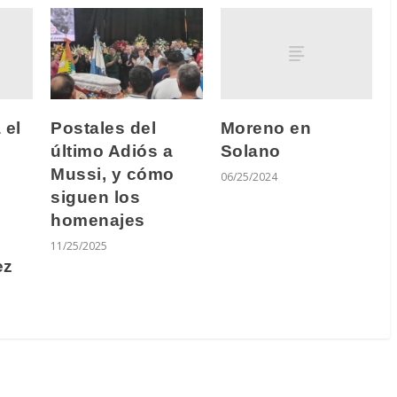
 el
Moreno en
Postales del
Solano
último Adiós a
Mussi, y cómo
06/25/2024
siguen los
homenajes
11/25/2025
ez