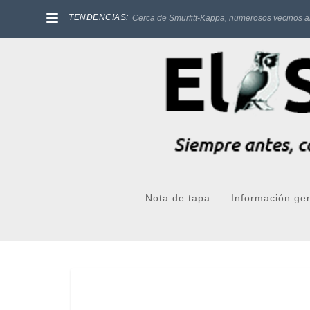
TENDENCIAS:
Cerca de Smurfitt-Kappa, numerosos vecinos a
Nota de tapa
Información ge