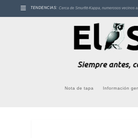
TENDENCIAS:
Cerca de Smurfitt-Kappa, numerosos vecinos a
Nota de tapa
Información ge