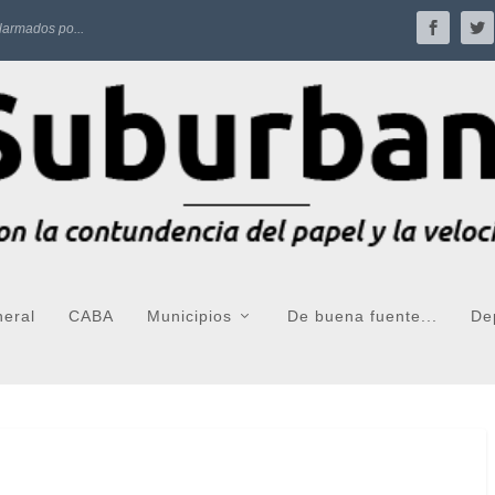
larmados po...
neral
CABA
Municipios
De buena fuente...
De