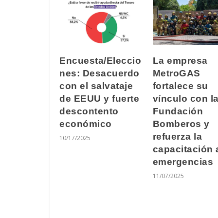
Encuesta/Eleccio
La empresa
nes: Desacuerdo
MetroGAS
con el salvataje
fortalece su
de EEUU y fuerte
vínculo con l
descontento
Fundación
económico
Bomberos y
refuerza la
10/17/2025
capacitación 
emergencias
11/07/2025