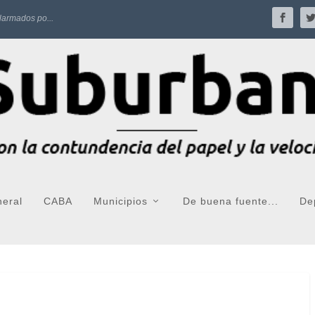
larmados po...
neral
CABA
Municipios
De buena fuente...
De