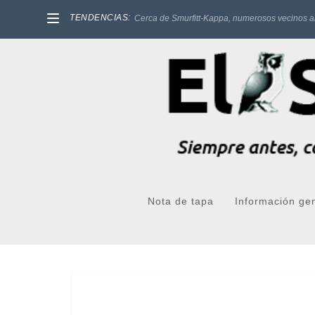
TENDENCIAS:
Cerca de Smurfitt-Kappa, numerosos vecinos a
Nota de tapa
Información ge