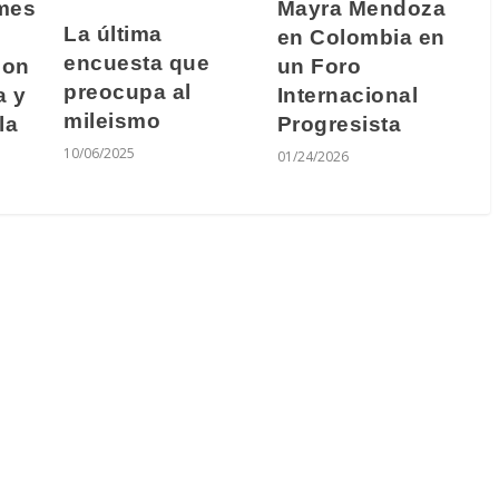
lmes
Mayra Mendoza
La última
en Colombia en
encuesta que
con
un Foro
preocupa al
a y
Internacional
mileismo
la
Progresista
10/06/2025
01/24/2026