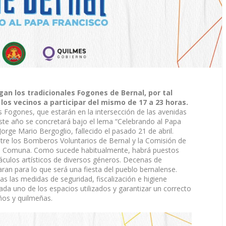
an los tradicionales Fogones de Bernal, por tal
 los vecinos a participar del mismo de 17 a 23 horas.
les Fogones, que estarán en la intersección de las avenidas
ste año se concretará bajo el lema “Celebrando al Papa
rge Mario Bergoglio, fallecido el pasado 21 de abril.
ntre los Bomberos Voluntarios de Bernal y la Comisión de
la Comuna. Como sucede habitualmente, habrá puestos
áculos artísticos de diversos géneros. Decenas de
aran para lo que será una fiesta del pueblo bernalense.
s las medidas de seguridad, fiscalización e higiene
ada uno de los espacios utilizados y garantizar un correcto
ños y quilmeñas.