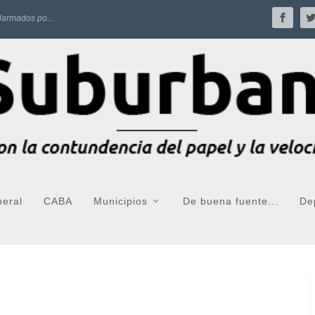
larmados po...
neral
CABA
Municipios
De buena fuente...
De