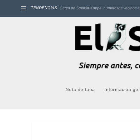
TENDENCIAS:
Cerca de Smurfitt-Kappa, numerosos vecinos a
Nota de tapa
Información ge