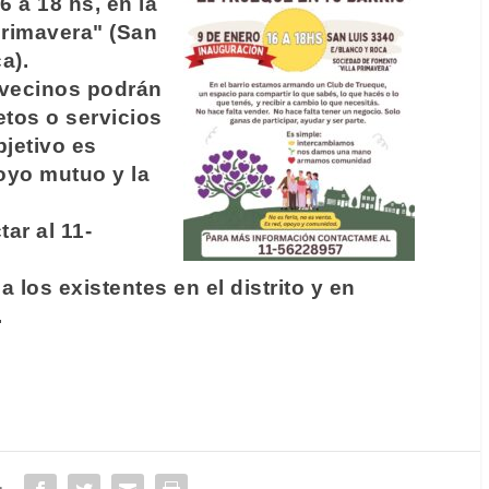
6 a 18 hs, en la
Primavera" (San
a).
 vecinos podrán
etos o servicios
bjetivo es
oyo mutuo y la
ar al 11-
 los existentes en el distrito y en
.