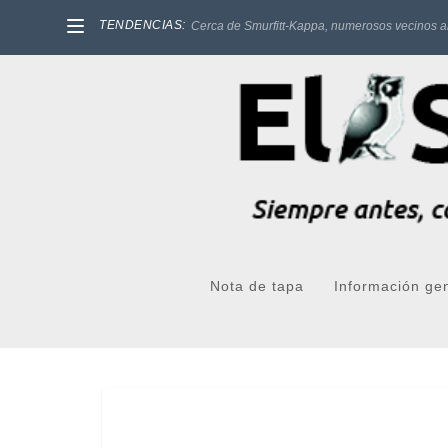
TENDENCIAS:
Cerca de Smurfitt-Kappa, numerosos vecinos a
Nota de tapa
Información ge