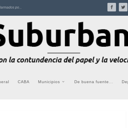
larmados po...
neral
CABA
Municipios
De buena fuente...
De