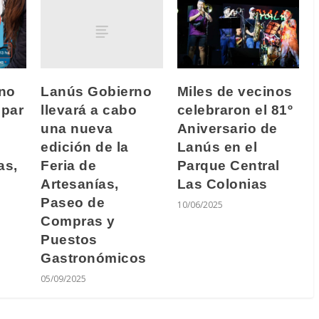
Lanús Gobierno
no
Miles de vecinos
llevará a cabo
ipar
celebraron el 81º
una nueva
Aniversario de
edición de la
Lanús en el
Feria de
as,
Parque Central
Artesanías,
Las Colonias
Paseo de
10/06/2025
Compras y
Puestos
Gastronómicos
05/09/2025