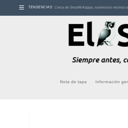
TENDENCIAS:
Cerca de Smurfitt-Kappa, numerosos vecinos a
Nota de tapa
Información ge