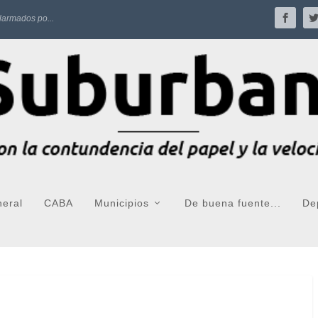
larmados po...
neral
CABA
Municipios
De buena fuente...
De