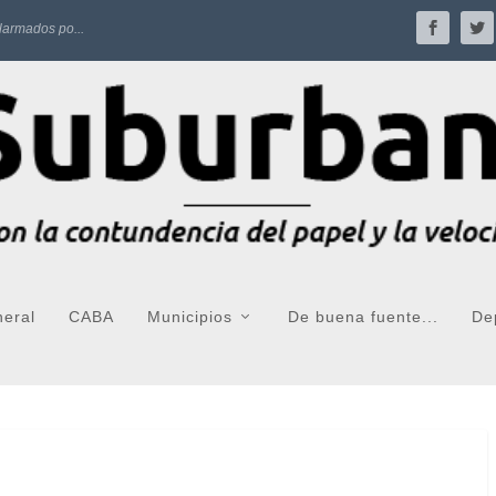
larmados po...
neral
CABA
Municipios
De buena fuente...
De