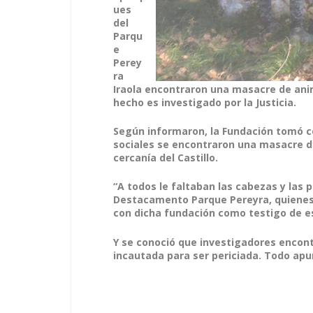
ues
del
Parqu
e
Perey
ra
Iraola encontraron una masacre de anima
hecho es investigado por la Justicia.
Según informaron, la Fundación tomó co
sociales se encontraron una masacre de
cercanía del Castillo.
“A todos le faltaban las cabezas y las 
Destacamento Parque Pereyra, quienes 
con dicha fundación como testigo de es
Y se conoció que investigadores encontr
incautada para ser periciada. Todo apun