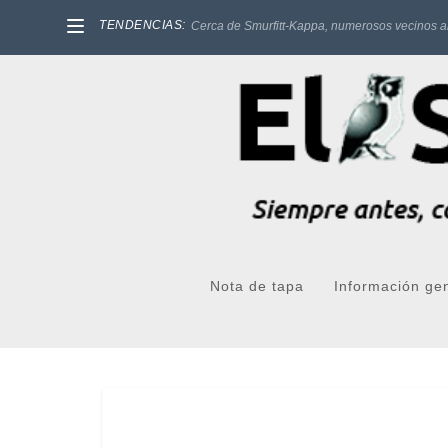
TENDENCIAS:
Cerca de Smurfitt-Kappa, numerosos vecinos a
Nota de tapa
Información ge