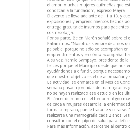
el amor, muchas mujeres quilmeñas que están
conozcan a la fundación”, expresó Mayra.
El evento se lleva adelante de 11 a 18, y cue
exposiciones y emprendimientos hechos por
entrega gratuita de insumos para pacientes 
cosmetología.
Por su parte, Belén Marón señaló sobre el 
Paliamimos: “Nosotros siempre decimos que 
palpable, porque no sólo se acompañan en 
emprendimientos y en cómo acompañar hasta 
A su vez, Yamile Sampayo, presidenta de 
felices porque el Municipio desde que nos
ayudándonos a difundir, porque necesitamo
que nuestro objetivo es el de acompañar y 
La actividad se enmarca en el Mes de Conci
semana pasada jornadas de mamografías grat
no se hayan realizado ese estudio en los úl
El cáncer de mama es el tumor maligno más 
de cada 8 mujeres desarrolla la enfermedad
forma temprana, puede tratarse y curarse. P
realizarse una mamografía cada 2 años. Si 
consultar con el equipo de salud para defini
Para más información, acercarse al centro 