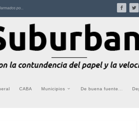
larmados po...
neral
CABA
Municipios
De buena fuente...
De