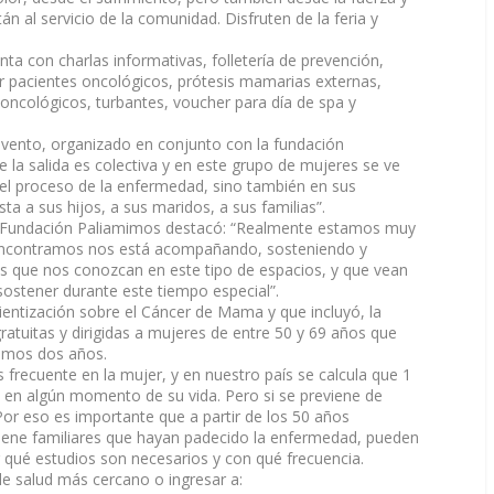
 al servicio de la comunidad. Disfruten de la feria y
nta con charlas informativas, folletería de prevención,
 pacientes oncológicos, prótesis mamarias externas,
oncológicos, turbantes, voucher para día de spa y
evento, organizado en conjunto con la fundación
la salida es colectiva y en este grupo de mujeres se ve
el proceso de la enfermedad, sino también en sus
a sus hijos, a sus maridos, a sus familias”.
la Fundación Paliamimos destacó: “Realmente estamos muy
 encontramos nos está acompañando, sosteniendo y
s que nos conozcan en este tipo de espacios, y que vean
sostener durante este tiempo especial”.
entización sobre el Cáncer de Mama y que incluyó, la
uitas y dirigidas a mujeres de entre 50 y 69 años que
timos dos años.
frecuente en la mujer, y en nuestro país se calcula que 1
 en algún momento de su vida. Pero si se previene de
or eso es importante que a partir de los 50 años
tiene familiares que hayan padecido la enfermedad, pueden
r qué estudios son necesarios y con qué frecuencia.
de salud más cercano o ingresar a: