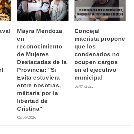
aval
Mayra Mendoza
Concejal
en
macrista propone
reconocimiento
que los
de Mujeres
condenados no
Destacadas de la
ocupen cargos
el
Provincia: "Si
en el ejecutivo
Evita estuviera
municipal
entre nosotras,
08/01/2025
militaría por la
libertad de
Cristina"
05/06/2026