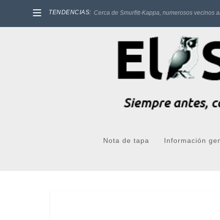
TENDENCIAS:
Cerca de Smurfitt-Kappa, numerosos vecinos a
Nota de tapa
Información ge