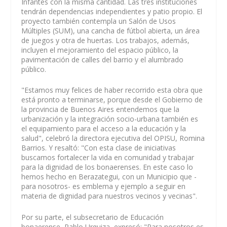
Infantes con la misma cantidad. Las tres instituciones
tendrán dependencias independientes y patio propio. El
proyecto también contempla un Salón de Usos
Múltiples (SUM), una cancha de fútbol abierta, un área
de juegos y otra de huertas. Los trabajos, además,
incluyen el mejoramiento del espacio público, la
pavimentación de calles del barrio y el alumbrado
público.
"Estamos muy felices de haber recorrido esta obra que
está pronto a terminarse, porque desde el Gobierno de
la provincia de Buenos Aires entendemos que la
urbanización y la integración socio-urbana también es
el equipamiento para el acceso a la educación y la
salud", celebró la directora ejecutiva del OPISU, Romina
Barrios. Y resaltó: "Con esta clase de iniciativas
buscamos fortalecer la vida en comunidad y trabajar
para la dignidad de los bonaerenses. En este caso lo
hemos hecho en Berazategui, con un Municipio que -
para nosotros- es emblema y ejemplo a seguir en
materia de dignidad para nuestros vecinos y vecinas".
Por su parte, el subsecretario de Educación
bonaerense, Pablo Urquiza, expresó: "Para nosotros es