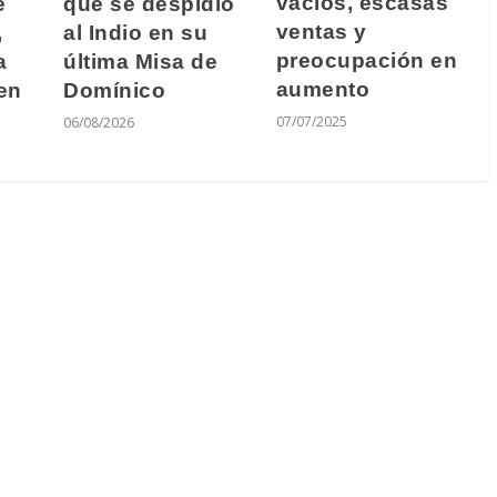
vacios, escasas
e
que se despidió
ventas y
,
al Indio en su
preocupación en
a
última Misa de
aumento
 en
Domínico
07/07/2025
06/08/2026