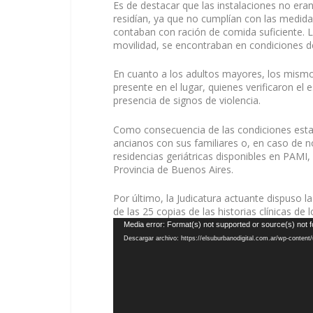
Es de destacar que las instalaciones no eran
residían, ya que no cumplían con las medida
contaban con ración de comida suficiente. L
movilidad, se encontraban en condiciones d
En cuanto a los adultos mayores, los mismos
presente en el lugar, quienes verificaron el 
presencia de signos de violencia.
Como consecuencia de las condiciones establ
ancianos con sus familiares o, en caso de no
residencias geriátricas disponibles en PAMI,
Provincia de Buenos Aires.
Por último, la Judicatura actuante dispuso la 
de las 25 copias de las historias clínicas de
Reproductor
Media error: Format(s) not supported or source(s) not 
de
Descargar archivo: https://elsuburbanodigital.com.ar/wp-conte
vídeo