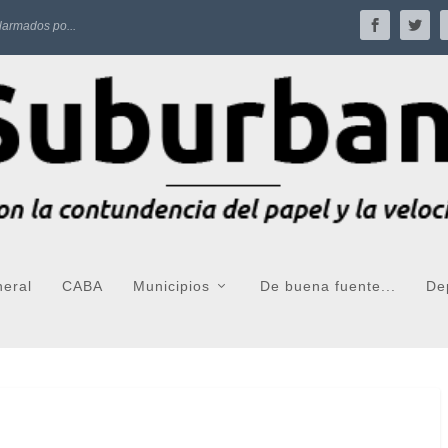
larmados po...
neral
CABA
Municipios
De buena fuente...
De