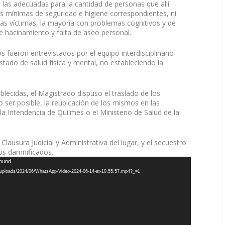
 las adecuadas para la cantidad de personas que allí
s mínimas de seguridad e higiene correspondientes, ni
as víctimas, la mayoría con problemas cognitivos y de
e hacinamiento y falta de aseo personal.
 fueron entrevistados por el equipo interdisciplinario
estado de salud física y mental, no estableciendo la
ecidas, el Magistrado dispuso el traslado de los
 ser posible, la reubicación de los mismos en las
 la Intendencia de Quilmes o el Ministerio de Salud de la
Clausura Judicial y Administrativa del lugar, y el secuestro
 los damnificados.
found
nt/uploads/2024/06/WhatsApp-Video-2024-06-14-at-10.55.57.mp4?_=1