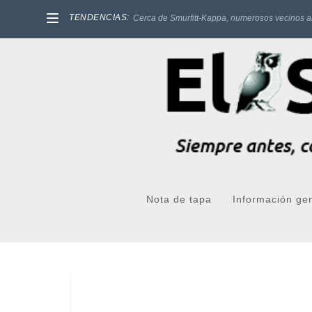
TENDENCIAS:
Cerca de Smurfitt-Kappa, numerosos vecinos a
Nota de tapa
Información ge