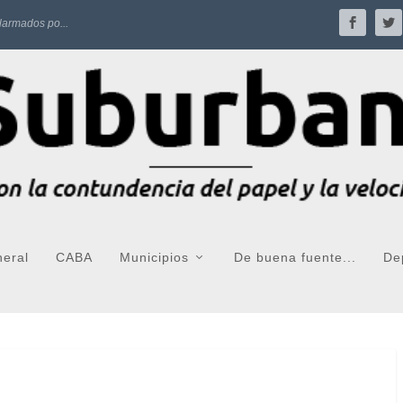
larmados po...
neral
CABA
Municipios
De buena fuente...
De