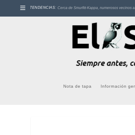
TENDENCIAS:
Cerca de Smurfitt-Kappa, numerosos vecinos a
Nota de tapa
Información ge