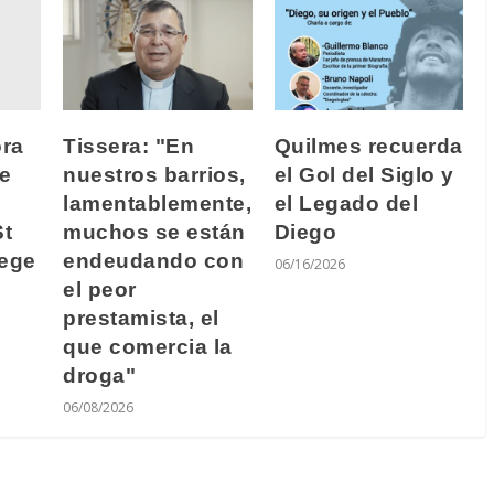
ra
Tissera: "En
Quilmes recuerda
de
nuestros barrios,
el Gol del Siglo y
lamentablemente,
el Legado del
St
muchos se están
Diego
lege
endeudando con
06/16/2026
el peor
prestamista, el
que comercia la
droga"
06/08/2026