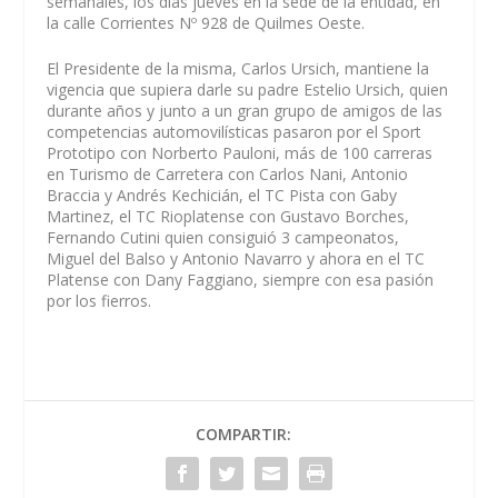
semanales, los días jueves en la sede de la entidad, en
la calle Corrientes Nº 928 de Quilmes Oeste.
El Presidente de la misma, Carlos
Ursich
, mantiene la
vigencia que supiera darle su padre
Estelio
Ursich
, quien
durante años y junto a un gran grupo de amigos de las
competencias automovilísticas pasaron por el Sport
Prototipo con Norberto
P
auloni
, más de 100 carreras
en Turismo de Carretera con Carlos
Nani
,
Antonio
Braccia
y Andrés K
echicián
,
el TC Pista con Gaby
Martinez
, el TC Rioplatense
con Gustavo
Borches
,
F
ernando
Cutini
quien
consiguió 3 campeonatos
,
Miguel del Balso y Antonio Navarro
y ahora en el TC
Platense con Dany
Faggiano
, siempre con esa pasión
por los fierros.
COMPARTIR: