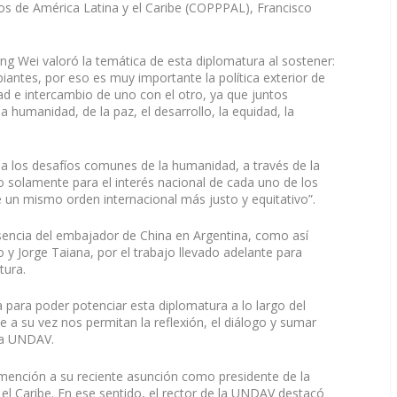
os de América Latina y el Caribe (COPPPAL), Francisco
ng Wei valoró la temática de esta diplomatura al sostener:
antes, por eso es muy importante la política exterior de
ad e intercambio de uno con el otro, ya que juntos
humanidad, de la paz, el desarrollo, la equidad, la
a los desafíos comunes de la humanidad, a través de la
 no solamente para el interés nacional de cada uno de los
e un mismo orden internacional más justo y equitativo”.
esencia del embajador de China en Argentina, como así
o y Jorge Taiana, por el trabajo llevado adelante para
tura.
a para poder potenciar esta diplomatura a lo largo del
 a su vez nos permitan la reflexión, el diálogo y sumar
 la UNDAV.
mención a su reciente asunción como presidente de la
el Caribe. En ese sentido, el rector de la UNDAV destacó