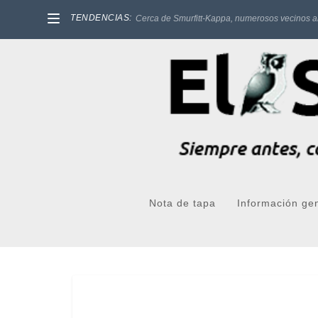
TENDENCIAS:
Cerca de Smurfitt-Kappa, numerosos vecinos a
Nota de tapa
Información ge