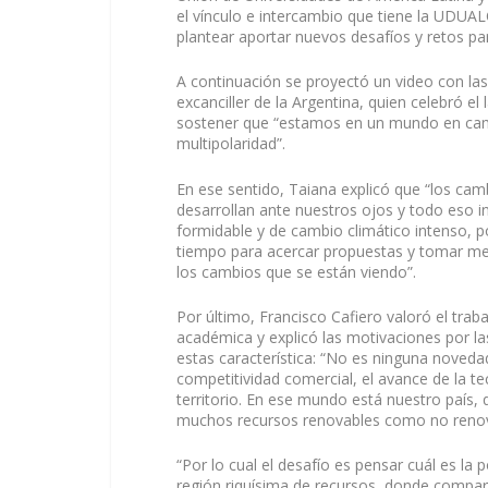
el vínculo e intercambio que tiene la UDUAL
plantear aportar nuevos desafíos y retos par
A continuación se proyectó un video con las
excanciller de la Argentina, quien celebró 
sostener que “estamos en un mundo en camb
multipolaridad”.
En ese sentido, Taiana explicó que “los camb
desarrollan ante nuestros ojos y todo eso 
formidable y de cambio climático intenso, p
tiempo para acercar propuestas y tomar med
los cambios que se están viendo”.
Por último, Francisco Cafiero valoró el trab
académica y explicó las motivaciones por l
estas característica: “No es ninguna noved
competitividad comercial, el avance de la tec
territorio. En ese mundo está nuestro país
muchos recursos renovables como no renovab
“Por lo cual el desafío es pensar cuál es la
región riquísima de recursos, donde compart