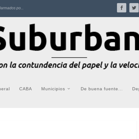
larmados po...
neral
CABA
Municipios
De buena fuente...
De