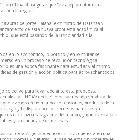
C con China al asegurar que “esta diplomatura va a
a toda la región”.
 palabras de Jorge Taiana, exministro de Defensa y
el lanzamiento de esta nueva propuesta académica al
io, que está pasando de la unipolaridad a la
ios en lo económico, lo político y en lo militar se
inmerso en un proceso de revolución tecnológica
or lo es una época fascinante para estudiar y al mismo
idas de gestión y acción política para aprovechar todos
ajo colectivo para llevar adelante esta propuesta
as cuales la UNDAV decidió impulsar una diplomatura de
ad que vivimos en un mundo en tensiones, producto de la
nología y la disputa por los recursos naturales y el
, que es el octavo más grande del mundo, y que cuenta con
les y una riqueza extraordinaria”.
 posición de la Argentina en ese mundo, que está en una
imos idiomas y culturas. La idea de esta diplomatura es