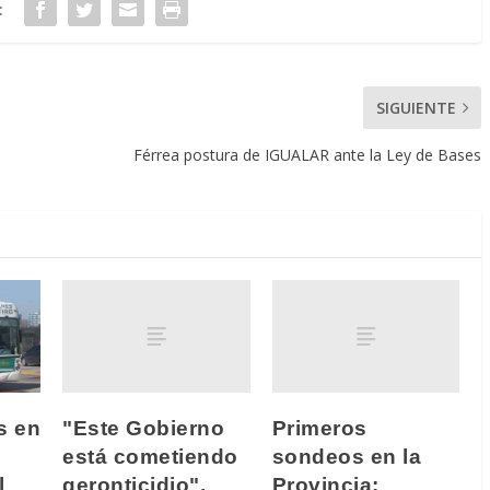
:
SIGUIENTE
Férrea postura de IGUALAR ante la Ley de Bases
"Este Gobierno
Primeros
s en
está cometiendo
sondeos en la
geronticidio",
Provincia:
l