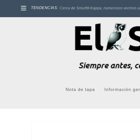
TENDENCIAS:
Cerca de Smurfitt-Kappa, numerosos vecinos a
Nota de tapa
Información ge