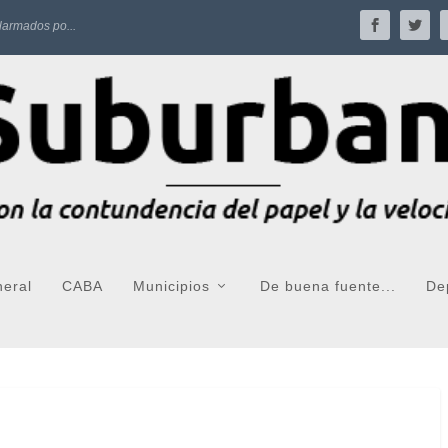
larmados po...
neral
CABA
Municipios
De buena fuente...
De