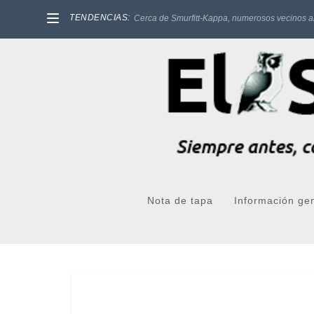
TENDENCIAS:
Cerca de Smurfitt-Kappa, numerosos vecinos a
Nota de tapa
Información ge