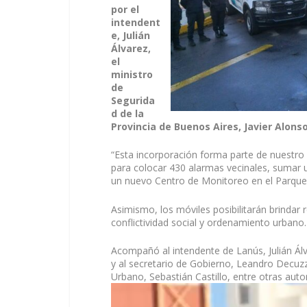
por el
intendent
e, Julián
Álvarez,
el
ministro
de
Segurida
d de la
Provincia de Buenos Aires, Javier Alonso
“Esta incorporación forma parte de nuestro
para colocar 430 alarmas vecinales, sumar un
un nuevo Centro de Monitoreo en el Parque 
Asimismo, los móviles posibilitarán brindar 
conflictividad social y ordenamiento urbano.
Acompañó al intendente de Lanús, Julián Álv
y al secretario de Gobierno, Leandro Decuz
Urbano, Sebastián Castillo, entre otras auto
Reproductor
de