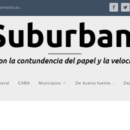
larmados po...
neral
CABA
Municipios
De buena fuente...
De