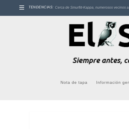
TENDENCIAS:
Cerca de Smurfitt-Kappa, numerosos vecinos a
Nota de tapa
Información ge