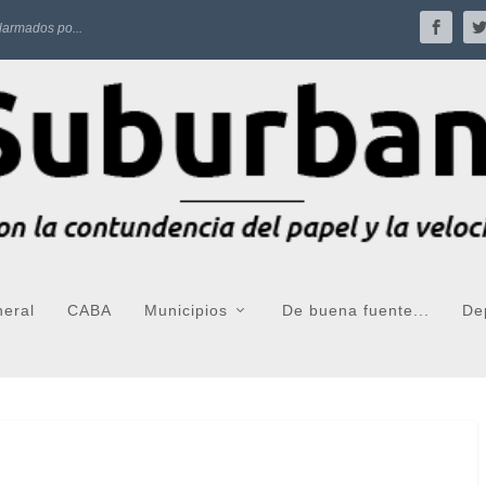
larmados po...
neral
CABA
Municipios
De buena fuente...
De