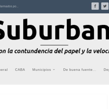
larmados po...
neral
CABA
Municipios
De buena fuente...
De