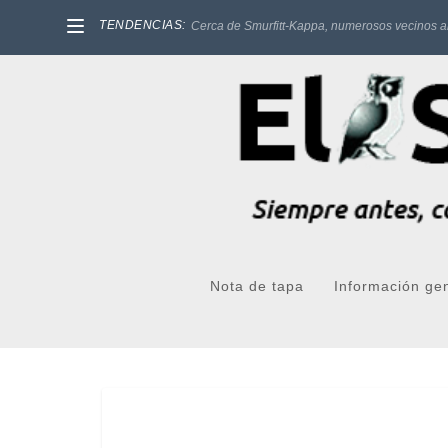
TENDENCIAS:
Cerca de Smurfitt-Kappa, numerosos vecinos a
Nota de tapa
Información ge