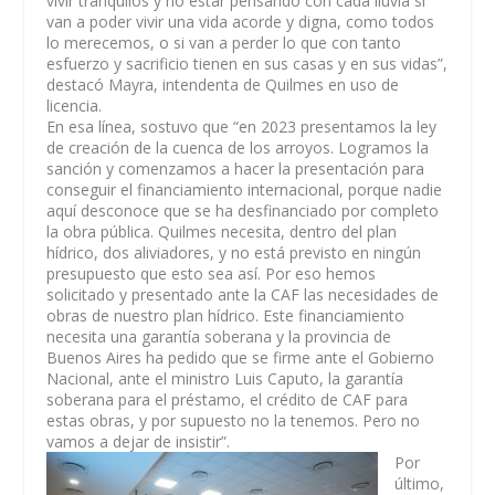
vivir tranquilos y no estar pensando con cada lluvia si
van a poder vivir una vida acorde y digna, como todos
lo merecemos, o si van a perder lo que con tanto
esfuerzo y sacrificio tienen en sus casas y en sus vidas”,
destacó Mayra, intendenta de Quilmes en uso de
licencia.
En esa línea, sostuvo que “en 2023 presentamos la ley
de creación de la cuenca de los arroyos. Logramos la
sanción y comenzamos a hacer la presentación para
conseguir el financiamiento internacional, porque nadie
aquí desconoce que se ha desfinanciado por completo
la obra pública. Quilmes necesita, dentro del plan
hídrico, dos aliviadores, y no está previsto en ningún
presupuesto que esto sea así. Por eso hemos
solicitado y presentado ante la CAF las necesidades de
obras de nuestro plan hídrico. Este financiamiento
necesita una garantía soberana y la provincia de
Buenos Aires ha pedido que se firme ante el Gobierno
Nacional, ante el ministro Luis Caputo, la garantía
soberana para el préstamo, el crédito de CAF para
estas obras, y por supuesto no la tenemos. Pero no
vamos a dejar de insistir”.
Por
último,