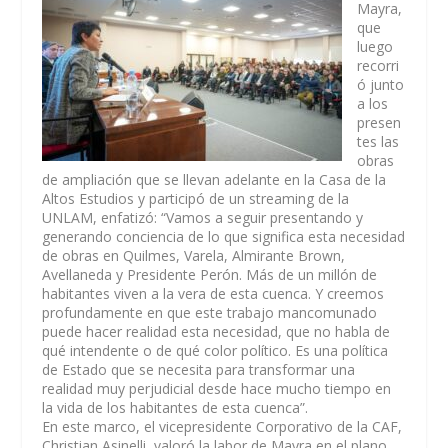
Mayra,
que
luego
recorri
ó junto
a los
presen
tes las
obras
de ampliación que se llevan adelante en la Casa de la
Altos Estudios y participó de un streaming de la
UNLAM, enfatizó: “Vamos a seguir presentando y
generando conciencia de lo que significa esta necesidad
de obras en Quilmes, Varela, Almirante Brown,
Avellaneda y Presidente Perón. Más de un millón de
habitantes viven a la vera de esta cuenca. Y creemos
profundamente en que este trabajo mancomunado
puede hacer realidad esta necesidad, que no habla de
qué intendente o de qué color político. Es una política
de Estado que se necesita para transformar una
realidad muy perjudicial desde hace mucho tiempo en
la vida de los habitantes de esta cuenca”.
En este marco, el vicepresidente Corporativo de la CAF,
Christian Asinelli, valoró la labor de Mayra en el plano