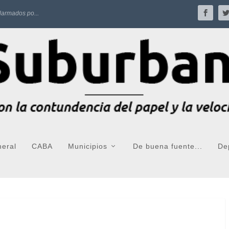
larmados po...
neral
CABA
Municipios
De buena fuente...
De