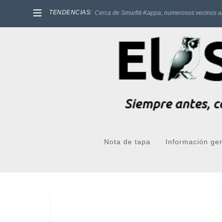
TENDENCIAS:
Cerca de Smurfitt-Kappa, numerosos vecinos a
Nota de tapa
Información ge