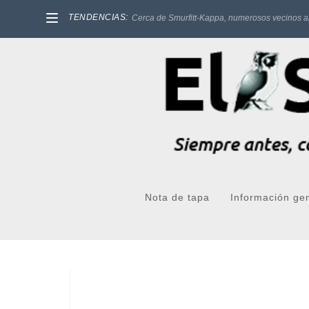
TENDENCIAS:
Cerca de Smurfitt-Kappa, numerosos vecinos a
Nota de tapa
Información ge