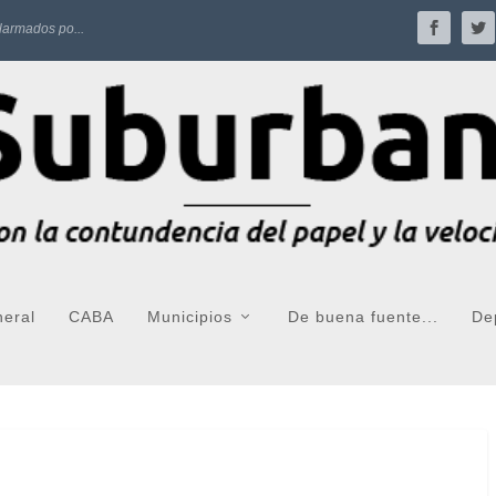
larmados po...
neral
CABA
Municipios
De buena fuente...
De