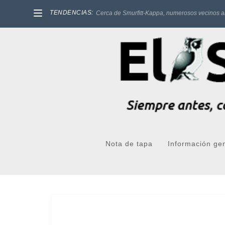
TENDENCIAS:
Cerca de Smurfitt-Kappa, numerosos vecinos a
Nota de tapa
Información ge