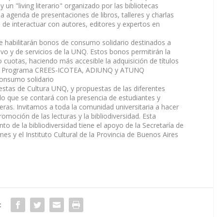
y un "living literario" organizado por las bibliotecas
a agenda de presentaciones de libros, talleres y charlas
d de interactuar con autores, editores y expertos en
 se habilitarán bonos de consumo solidario destinados a
o y de servicios de la UNQ. Estos bonos permitirán la
cuotas, haciendo más accesible la adquisición de títulos
o, el Programa CREES-ICOTEA, ADIUNQ y ATUNQ
consumo solidario
estas de Cultura UNQ, y propuestas de las diferentes
lo que se contará con la presencia de estudiantes y
eras. Invitamos a toda la comunidad universitaria a hacer
moción de las lecturas y la bibliodiversidad. Esta
to de la bibliodiversidad tiene el apoyo de la Secretaría de
mes y el Instituto Cultural de la Provincia de Buenos Aires
: