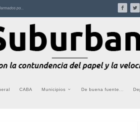
larmados po...
neral
CABA
Municipios
De buena fuente...
De