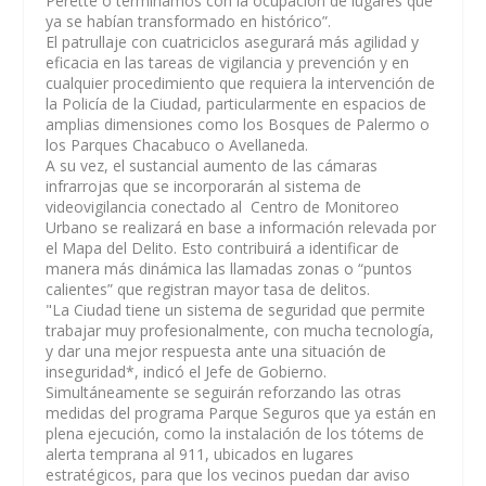
Perette o terminamos con la ocupación de lugares que
ya se habían transformado en histórico”.
El patrullaje con cuatriciclos asegurará más agilidad y
eficacia en las tareas de vigilancia y prevención y en
cualquier procedimiento que requiera la intervención de
la Policía de la Ciudad, particularmente en espacios de
amplias dimensiones como los Bosques de Palermo o
los Parques Chacabuco o Avellaneda.
A su vez, el sustancial aumento de las cámaras
infrarrojas que se incorporarán al sistema de
videovigilancia conectado al Centro de Monitoreo
Urbano se realizará en base a información relevada por
el Mapa del Delito. Esto contribuirá a identificar de
manera más dinámica las llamadas zonas o “puntos
calientes” que registran mayor tasa de delitos.
"
La Ciudad tiene un sistema de seguridad que permite
trabajar muy profesionalmente, con mucha tecnología,
y dar una mejor respuesta ante una situación de
inseguridad
*, indicó el Jefe de Gobierno.
Simultáneamente se seguirán reforzando las otras
medidas del programa Parque Seguros que ya están en
plena ejecución, como la instalación de los tótems de
alerta temprana al 911, ubicados en lugares
estratégicos, para que los vecinos puedan dar aviso